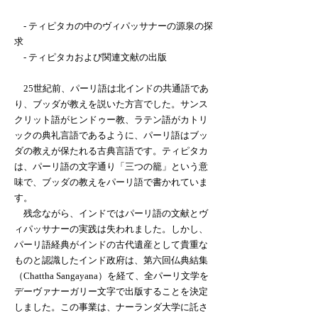
- ティピタカの中のヴィパッサナーの源泉の探
求
- ティピタカおよび関連文献の出版
25世紀前、パーリ語は北インドの共通語であ
り、ブッダが教えを説いた方言でした。サンス
クリット語がヒンドゥー教、ラテン語がカトリ
ックの典礼言語であるように、パーリ語はブッ
ダの教えが保たれる古典言語です。ティピタカ
は、パーリ語の文字通り「三つの籠」という意
味で、ブッダの教えをパーリ語で書かれていま
す。
残念ながら、インドではパーリ語の文献とヴ
ィパッサナーの実践は失われました。しかし、
パーリ語経典がインドの古代遺産として貴重な
ものと認識したインド政府は、第六回仏典結集
（Chattha Sangayana）を経て、全パーリ文学を
デーヴァナーガリー文字で出版することを決定
しました。この事業は、ナーランダ大学に託さ