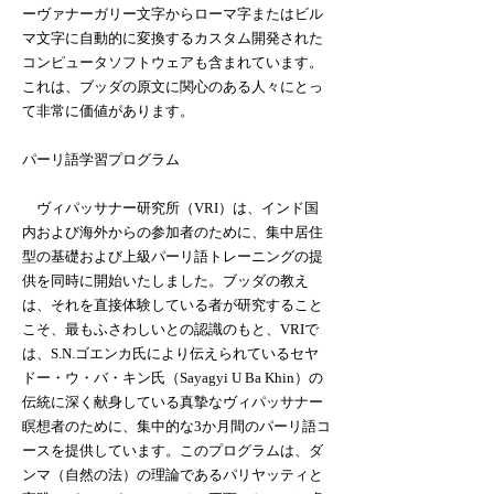
ーヴァナーガリー文字からローマ字またはビル
マ文字に自動的に変換するカスタム開発された
コンピュータソフトウェアも含まれています。
これは、ブッダの原文に関心のある人々にとっ
て非常に価値があります。
パーリ語学習プログラム
ヴィパッサナー研究所（VRI）は、インド国
内および海外からの参加者のために、集中居住
型の基礎および上級パーリ語トレーニングの提
供を同時に開始いたしました。ブッダの教え
は、それを直接体験している者が研究すること
こそ、最もふさわしいとの認識のもと、VRIで
は、S.N.ゴエンカ氏により伝えられているセヤ
ドー・ウ・バ・キン氏（Sayagyi U Ba Khin）の
伝統に深く献身している真摯なヴィパッサナー
瞑想者のために、集中的な3か月間のパーリ語コ
ースを提供しています。このプログラムは、ダ
ンマ（自然の法）の理論であるパリヤッティと