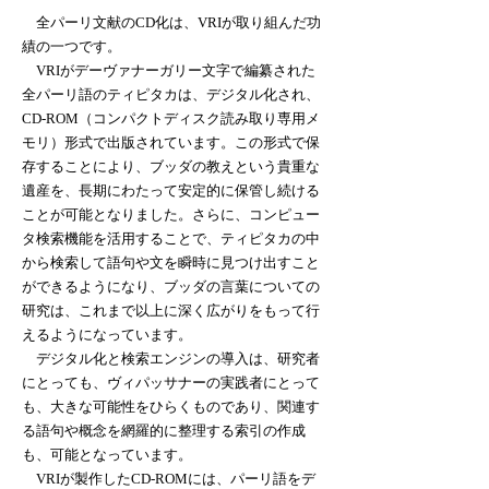
全パーリ文献のCD化は、VRIが取り組んだ功
績の一つです。
VRIがデーヴァナーガリー文字で編纂された
全パーリ語のティピタカは、デジタル化され、
CD-ROM（コンパクトディスク読み取り専用メ
モリ）形式で出版されています。この形式で保
存することにより、ブッダの教えという貴重な
遺産を、長期にわたって安定的に保管し続ける
ことが可能となりました。さらに、コンピュー
タ検索機能を活用することで、ティピタカの中
から検索して語句や文を瞬時に見つけ出すこと
ができるようになり、ブッダの言葉についての
研究は、これまで以上に深く広がりをもって行
えるようになっています。
デジタル化と検索エンジンの導入は、研究者
にとっても、ヴィパッサナーの実践者にとって
も、大きな可能性をひらくものであり、関連す
る語句や概念を網羅的に整理する索引の作成
も、可能となっています。
VRIが製作したCD-ROMには、パーリ語をデ