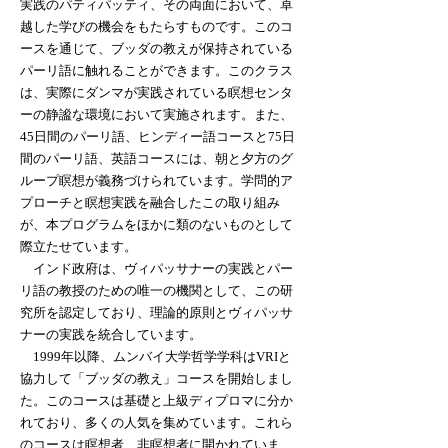
実践のパティパッティ、その両面において、卓
越した学びの機会をもたらすものです。このコ
ースを通じて、ブッダの教えが保持されている
パーリ語に触れることができます。このクラス
は、実際にダンマが実践されている瞑想センタ
ーの静謐な環境において実施されます。また、
45日間のパーリ語、ヒンディー語コースと75日
間のパーリ語、英語コースには、朝と夕方のグ
ループ瞑想が義務づけられています。学問的ア
プローチと瞑想実践を融合したこの取り組み
が、本プログラムをほかに類のないものとして
際立たせています。
インド政府は、ヴィパッサナーの実践とパー
リ語の教授のための唯一の機関として、この研
究所を認定しており、理論的原則とヴィパッサ
ナーの実践を統合しています。
1999年以降、ムンバイ大学哲学学科はVRIと
協力して「ブッダの教え」コースを開始しまし
た。このコースは基礎と上級ディプロマに分か
れており、多くの人気を集めています。これら
のコースは瞑想者、非瞑想者に開かれていま