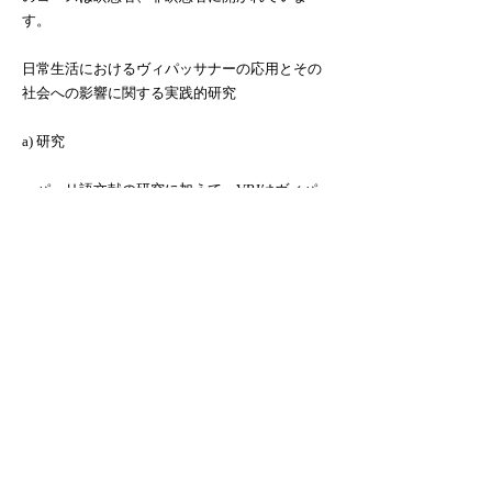
す。
日常生活におけるヴィパッサナーの応用とその
社会への影響に関する実践的研究
a) 研究
パーリ語文献の研究に加えて、VRIはヴィパ
ッサナー瞑想の個人的および対人的効果に関す
る研究を行っています。この研究には、心の制
御と浄化、道徳的行動の改善、調和のとれた人
格発達、および健康、教育、社会開発の分野に
おけるヴィパッサナーの応用の研究が含まれま
す。また、VRIは特に薬物依存者や刑務所の囚
人に対するヴィパッサナーの利点についても研
究しています。政府におけるヴィパッサナーの
影響に関する研究も発表されています。これら
の研究は、パーリ語文献に記載されている結論
との文脈的比較を可能にします。