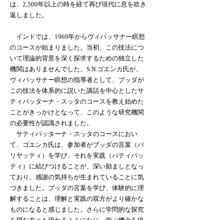
は、2,500年以上の時を経て再び現代に息を吹き
返しました。
インドでは、1969年からヴィパッサナー瞑想
のコースが始まりました。当初、この技法につ
いて理論的背景を深く探求するための独立した
機関はありませんでした。S.N.ゴエンカ氏が、
ヴィパッサナー瞑想の指導者として、ブッダが
この技法を体系的に説いた講話を中心としたサ
ティパッターナ・スッタのコースを教え始めた
ことがきっかけとなって、このような研究機関
の必要性が認識されました。
サティパッターナ・スッタのコースにおい
て、ゴエンカ氏は、参加者がブッダの言葉（パ
リヤッティ）を学び、それを実践（パティパッ
ティ）に結びつけることが、深い励ましとなっ
ており、感謝の気持ちが生まれていることに気
づきました。ブッダの言葉を学び、体験的に理
解することは、理解と実践の双方がより確かな
ものになると感じました。さらに学問的な探究