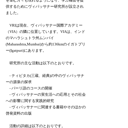
を望む方々も現れるようになり、学ぶ機会を提
供するためにヴィパッサナー研究所が設立され
ました。
VRIは現在、ヴィパッサナー国際アカデミー
（VIA）の隣に位置しています。VIAは、インド
のマハラシュトラ州ムンバイ
(Maharashtra,Mumbai)から約136kmのイガトプリ
ー(Igatpuri)にあります。
研究所の主な活動は以下のとおりです。
- ティピタカ(三蔵、経典)の中のヴィパッサナ
ーの源泉の探求
- パーリ語のコースの開催
- ヴィパッサナーの実生活への応用とその社会
への影響に関する実践的研究
- ヴィパッサナーに関連する書籍やそのほかの
啓発資料の出版
活動の詳細は以下のとおりです。