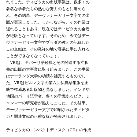
れました。ティピタカの出版事業は、数多くの
著名な学者たちの熱心な努力のもとに進めら
れ、その結果、デーヴァナーガリー文字での出
版が実現しました。しかしながら、その作業は
遅れることもあり、現在ではティピタカの全巻
が絶版となっています。そのため、今ではデー
ヴァナーガリー文字でブッダの教えの記録した
この文献は、その発祥の地で容易に手に入れる
ことができなくなっています。
VRIは、全パーリ語経典とその関連する注釈
書の出版の大事業に取り組みました。この事業
はナーランダ大学の功績を補完するものでし
た。VRIはビルマ文字の第六回仏典結集版を正
統で権威ある出版物と見なしました。インドや
他国のパーリ語学者、多くの学識あるビク、ミ
ャンマーの研究者が協力しました。その結果、
デーヴァナーガリー文字で印刷されたティピタ
カと関連文献の正確な版が発表されました。
ティピタカのコンパクトディスク（CD）の作成