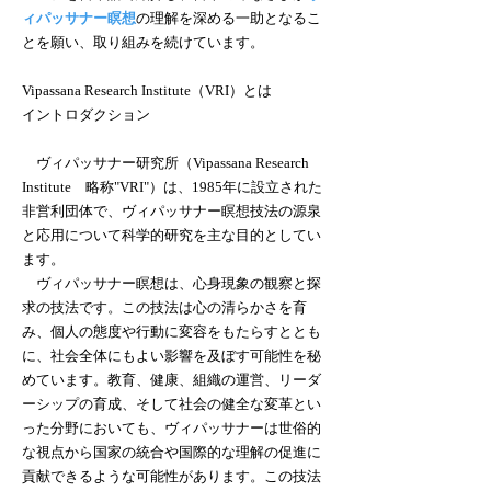
ィパッサナー瞑想
の理解を深める一助となるこ
とを願い、取り組みを続けています。
Vipassana Research Institute（VRI）とは
イントロダクション
ヴィパッサナー研究所（Vipassana Research
Institute 略称"VRI"）は、1985年に設立された
非営利団体で、ヴィパッサナー瞑想技法の源泉
と応用について科学的研究を主な目的としてい
ます。
ヴィパッサナー瞑想は、心身現象の観察と探
求の技法です。この技法は心の清らかさを育
み、個人の態度や行動に変容をもたらすととも
に、社会全体にもよい影響を及ぼす可能性を秘
めています。教育、健康、組織の運営、リーダ
ーシップの育成、そして社会の健全な変革とい
った分野においても、ヴィパッサナーは世俗的
な視点から国家の統合や国際的な理解の促進に
貢献できるような可能性があります。この技法