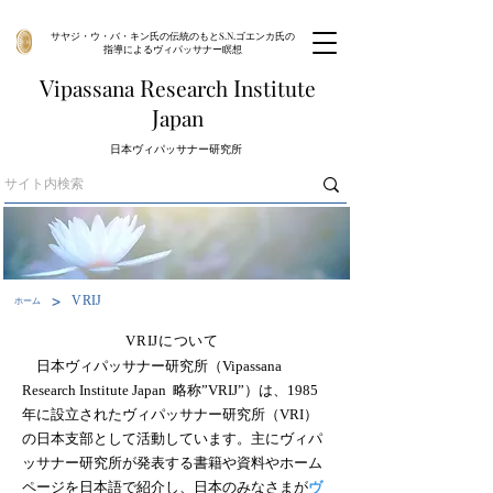
サヤジ・ウ・バ・キン氏の伝統のもとS.N.ゴエンカ氏の
指導によるヴィパッサナー瞑想
V
R
I
ipassana
esearch
nstitute
J
apan
​日本ヴィパッサナー研究所
>
VRIJ
ホーム
VRIJについて
日本ヴィパッサナー研究所（Vipassana
Research Institute Japan 略称”VRIJ”）は、1985
年に設立されたヴィパッサナー研究所（VRI）
の日本支部として活動しています。主にヴィパ
ッサナー研究所が発表する書籍や資料やホーム
ページを日本語で紹介し、日本のみなさまが
ヴ