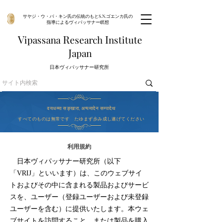
サヤジ・ウ・バ・キン氏の伝統のもとS.N.ゴエンカ氏の
指導によるヴィパッサナー瞑想
V
R
I
ipassana
esearch
nstitute
J
apan
​日本ヴィパッサナー研究所
वयधम्मा सङ्खारा, अप्पमादेन सम्पादेथ
すべてのものは無常です たゆまず歩み成し遂げてください
利用規約
日本ヴィパッサナー研究所（以下
「VRIJ」といいます）は、このウェブサイ
トおよびその中に含まれる製品およびサービ
スを、ユーザー（登録ユーザーおよび未登録
ユーザーを含む）に提供いたします。本ウェ
ブサイトを訪問すること、または製品を購入