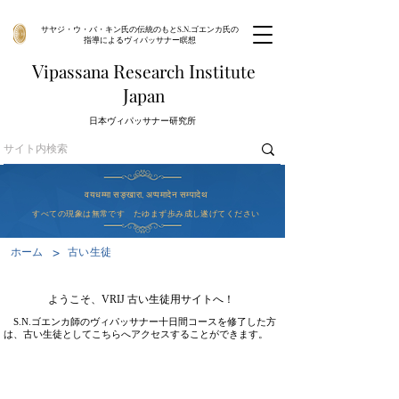
サヤジ・ウ・バ・キン氏の伝統のもとS.N.ゴエンカ氏の
指導によるヴィパッサナー瞑想
V
R
I
ipassana
esearch
nstitute
J
apan
​日本ヴィパッサナー研究所
वयधम्मा सङ्खारा, अप्पमादेन सम्पादेथ
すべての現象は無常です たゆまず歩み成し遂げてください
>
ホーム
古い生徒
ようこそ、VRIJ 古い生徒用サイトへ！
S.N.ゴエンカ師のヴィパッサナー十日間コースを修了した方
は、古い生徒としてこちらへアクセスすることができます。