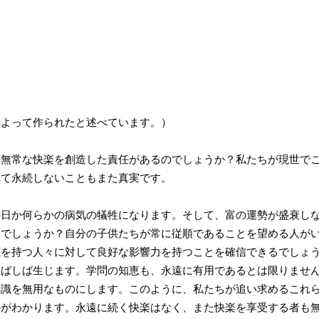
によって作られたと述べています。）
無常な快楽を創造した責任があるのでしょうか？私たちが現世でこ
べて永続しないこともまた真実です。
日か何らかの病気の犠牲になります。そして、富の運勢が盛衰しな
るでしょうか？自分の子供たちが常に従順であることを望める人が
威を持つ人々に対して良好な影響力を持つことを確信できるでしょ
しばしば生じます。学問の知恵も、永遠に有用であるとは限りませ
知識を無用なものにします。このように、私たちが追い求めるこれ
かがわかります。永遠に続く快楽はなく、また快楽を享受する者も