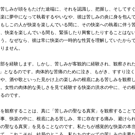
苦しみが頭をもたげた途端に、それを認識し、把握し、そしてすぐ
快楽に夢中になって執着するやいなや、彼は苦しみの炎に身を包ん
、もしこの人が快楽を楽しんでいる間に、その快楽への執着に伴う
て、快楽を楽しんでいる間も、緊張したり興奮したりすることはな
ょう。なぜなら、彼は常に快楽の一時的な性質を理解していたから
なりません。
部を経験します。しかし、苦しみが客観的に経験され、観察された
ruth）」となるのです。肉体的な苦痛のために泣き、もがき、すすり
いや、酒や歌といった見かけ上の楽しみの根底にある苦しみを観察
す。女性の肉体的な美しさを見て経験する快楽の洪水の中に、その
見るのです。
を観察することは、真に「苦しみの聖なる真実」を観察することで
来事、快楽の中に、根底にある苦しみ、常に存在する痛み、避けら
みの聖なる真実」を見ることなのです。私たちが感覚的な快楽の本
して、これこそが、結局のところ、私たちのすべての苦しみの主要