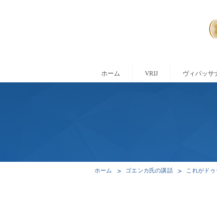
ホーム
VRIJ
ヴィパッサ
>
>
ホーム
ゴエンカ氏の講話
これがドゥ