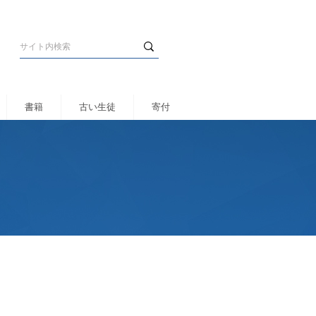
書籍
古い生徒
寄付