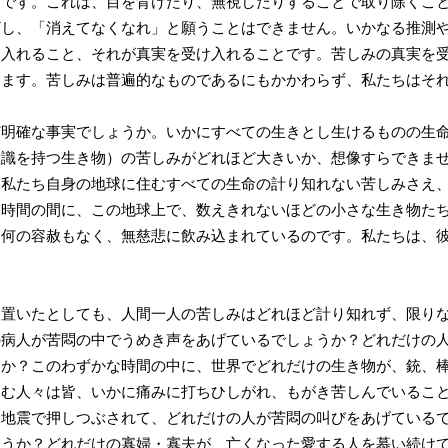
しみ）です。これは、目を背けたり、無視したりすることで取り除くこ
ざし、「消えてなくなれ」と願うことはできません。いかなる推測
け入れること、それが真実を受け入れることです。苦しみの真実を
きます。苦しみは普遍的なものであるにもかかわらず、私たちはそ
ど明確な事実でしょうか。いかにすべての生きとし生けるものの生
意識を持つ生き物）の苦しみがどれほど大きいか、想像すらできま
、私たち自身の地球に住むすべての生命の計り知れない苦しみさえ
な時間の間に、この地球上で、数えきれないほどの小さな生き物た
、何の容赦もなく、無慈悲に飲み込まれているのです。私たちは、
置いたとしても、人間一人の苦しみはどれほど計り知れず、限りな
の病人が苦悶の中でうめき声をあげているでしょうか？どれだけの
うか？このわずかな時間の中に、世界でどれだけの生き物が、銃、
しむ人々は皆、いかに痛みに打ちひしがれ、もがき苦しんでいるこ
、地震で押しつぶされて、どれだけの人が苦悶の叫びをあげている
ょうか？どれだけの寡婦・寡夫が、亡くなった愛する人を慕い続け