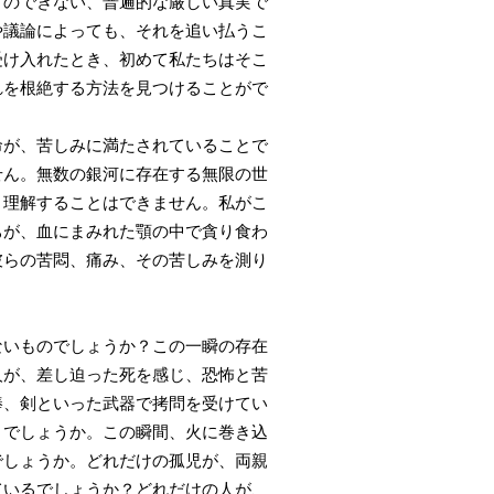
とのできない、普遍的な厳しい真実で
や議論によっても、それを追い払うこ
受け入れたとき、初めて私たちはそこ
れを根絶する方法を見つけることがで
命が、苦しみに満たされていることで
せん。無数の銀河に存在する無限の世
、理解することはできません。私がこ
ちが、血にまみれた顎の中で貪り食わ
彼らの苦悶、痛み、その苦しみを測り
いものでしょうか？この一瞬の存在
人が、差し迫った死を感じ、恐怖と苦
棒、剣といった武器で拷問を受けてい
とでしょうか。この瞬間、火に巻き込
でしょうか。どれだけの孤児が、両親
ているでしょうか？どれだけの人が、