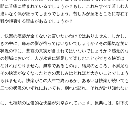
瞬間に苦痛に苛まれているでしょうか？もし、これらすべて苦しむ
間違いなく気が狂ってしまうでしょう。苦しみが至るところに存在
困難や拒否する理由があるでしょうか？
、快楽の痕跡が全くないと言いたいわけではありません。しかし、
輝きの中に、痛みの影が宿ってはいないでしょうか？その陽気な笑
た状況の中に、悲哀の真実が含まれてはいないでしょうか？感覚的
覚の領域において、人が永遠に満足して楽しむことができる快楽は
えなければなりません。無常であるものは、結局のところ、不満足
、その快楽がなくなったときの悲しみはどれほど大きいことでしょ
けられません。快楽がこの人生で終わるか、あるいは快楽が続いて
ら二つの状況のいずれにおいても、別れは訪れ、それが計り知れな
つに、七種類の世俗的な快楽が列挙されています。原典には、以下