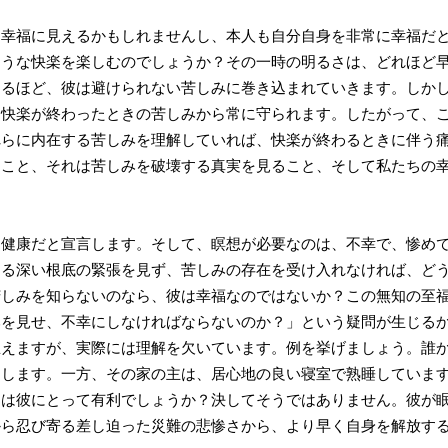
幸福に見えるかもしれませんし、本人も自分自身を非常に幸福だと
ような快楽を楽しむのでしょうか？その一時の明るさは、どれほど
するほど、彼は避けられない苦しみに巻き込まれていきます。しか
、快楽が終わったときの苦しみから常に守られます。したがって、
れらに内在する苦しみを理解していれば、快楽が終わるときに伴う
ること、それは苦しみを破壊する真実を見ること、そして私たちの
健康だと宣言します。そして、瞑想が必要なのは、不幸で、惨めで
ある深い根底の緊張を見ず、苦しみの存在を受け入れなければ、ど
苦しみを知らないのなら、彼は幸福なのではないか？この無知の至
みを見せ、不幸にしなければならないのか？」という疑問が生じる
思えますが、実際には理解を欠いています。例を挙げましょう。誰
とします。一方、その家の主は、居心地の良い寝室で熟睡していま
楽は彼にとって有利でしょうか？決してそうではありません。彼が
から忍び寄る差し迫った災難の悲惨さから、より早く自身を解放す