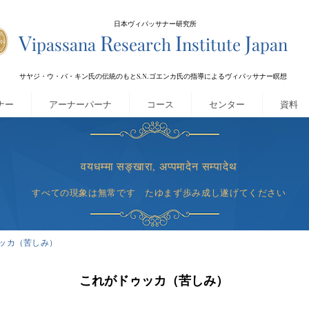
​日本ヴィパッサナー研究所
V
R
I
J
ipassana
esearch
nstitute
apan
サヤジ・ウ・バ・キン氏の伝統のもとS.N.ゴエンカ氏の指導によるヴィパッサナー瞑想
ナー
アーナーパーナ
コース
センター
資料
वयधम्मा सङ्खारा, अप्पमादेन सम्पादेथ
すべての現象は無常です たゆまず歩み成し遂げてください
ッカ（苦しみ）
これがドゥッカ（苦しみ）