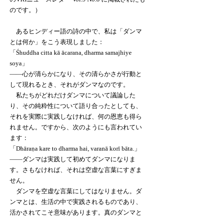
のです。）
あるヒンディー語の詩の中で、私は「ダンマ
とは何か」をこう表現しました：
「Śhuddha citta kā ācarana, dharma samajhiye
soya」
――心が清らかになり、その清らかさが行動と
して現れるとき、それがダンマなのです。
私たちがどれだけダンマについて議論した
り、その純粋性について語り合ったとしても、
それを実際に実践しなければ、何の恩恵も得ら
れません。ですから、次のようにも言われてい
ます：
「Dhāraṇa kare to dharma hai, varanā korī bāta.」
――ダンマは実践して初めてダンマになりま
す。さもなければ、それは空虚な言葉にすぎま
せん。
ダンマを空虚な言葉にしてはなりません。ダ
ンマとは、生活の中で実践されるものであり、
活かされてこそ意味があります。真のダンマと