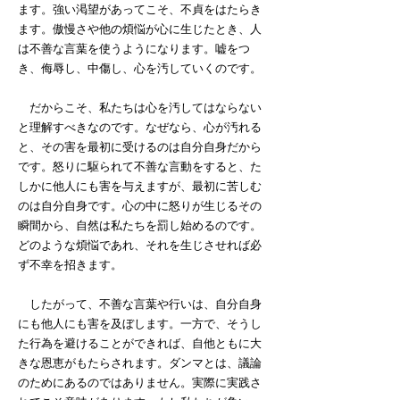
ます。強い渇望があってこそ、不貞をはたらき
ます。傲慢さや他の煩悩が心に生じたとき、人
は不善な言葉を使うようになります。嘘をつ
き、侮辱し、中傷し、心を汚していくのです。
だからこそ、私たちは心を汚してはならない
と理解すべきなのです。なぜなら、心が汚れる
と、その害を最初に受けるのは自分自身だから
です。怒りに駆られて不善な言動をすると、た
しかに他人にも害を与えますが、最初に苦しむ
のは自分自身です。心の中に怒りが生じるその
瞬間から、自然は私たちを罰し始めるのです。
どのような煩悩であれ、それを生じさせれば必
ず不幸を招きます。
したがって、不善な言葉や行いは、自分自身
にも他人にも害を及ぼします。一方で、そうし
た行為を避けることができれば、自他ともに大
きな恩恵がもたらされます。ダンマとは、議論
のためにあるのではありません。実際に実践さ