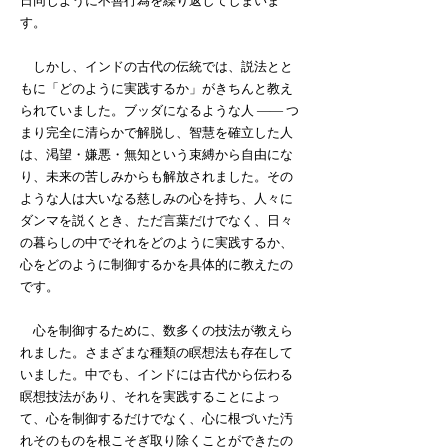
日同じように不善行為を繰り返してしまいま
す。
しかし、インドの古代の伝統では、説法とと
もに「どのように実践するか」がきちんと教え
られていました。ブッダになるような人 ―― つ
まり完全に清らかで解脱し、智慧を確立した人
は、渇望・嫌悪・無知という束縛から自由にな
り、未来の苦しみからも解放されました。その
ような人は大いなる慈しみの心を持ち、人々に
ダンマを説くとき、ただ言葉だけでなく、日々
の暮らしの中でそれをどのように実践するか、
心をどのように制御するかを具体的に教えたの
です。
心を制御するために、数多くの技法が教えら
れました。さまざまな種類の瞑想法も存在して
いました。中でも、インドには古代から伝わる
瞑想技法があり、それを実践することによっ
て、心を制御するだけでなく、心に根づいた汚
れそのものを根こそぎ取り除くことができたの