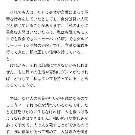
それでも人は、たとえ身体や言葉によって不
善な行為をしていたとしても、自分は良い人間
だと信じていることがあります。「私のように
善良な人間はいないだろう。私は寺院でもモス
クでも教会でもストゥーパ（仏塔）でもグルド
ワーラー（シク教の寺院）でも、立派な儀式を
行ってきた。私は正しい信仰を持っている」
と。
けれども、それは幻想にすぎないかもしれま
せん。もし日々の生活や言動にダンマがなけれ
ば、どうして「私はダンマを持っている」と言
えるでしょうか。
では、なぜ人の言葉や行いが不純になるので
しょう？ それは心が汚れているからです。た
とえば怒りが心に生じなければ、人を傷つける
ような行為はできません。強い怒りや憎しみが
あって初めて、人は人を殺すことができるので
す。強い欲望があって初めて、人は盗みを働き