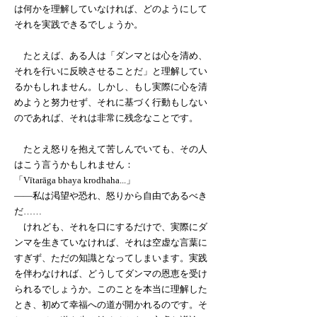
は何かを理解していなければ、どのようにして
それを実践できるでしょうか。
たとえば、ある人は「ダンマとは心を清め、
それを行いに反映させることだ」と理解してい
るかもしれません。しかし、もし実際に心を清
めようと努力せず、それに基づく行動もしない
のであれば、それは非常に残念なことです。
たとえ怒りを抱えて苦しんでいても、その人
はこう言うかもしれません：
「Vītarāga bhaya krodhaha...」
――私は渇望や恐れ、怒りから自由であるべき
だ……
けれども、それを口にするだけで、実際にダ
ンマを生きていなければ、それは空虚な言葉に
すぎず、ただの知識となってしまいます。実践
を伴わなければ、どうしてダンマの恩恵を受け
られるでしょうか。このことを本当に理解した
とき、初めて幸福への道が開かれるのです。そ