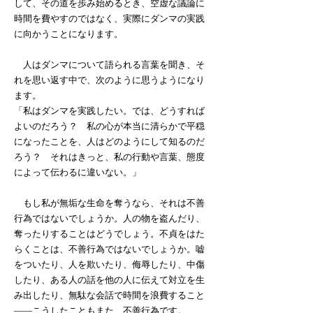
して、その道を歩み始めるとき、空虚な議論に
時間を費やすのではなく、実際にダンマの実践
に向かうことになります。
人はダンマについて語られる言葉を聞き、そ
れを思い返す中で、次のように思うようになり
ます。
「私はダンマを実践したい。では、どうすれば
よいのだろう？ 私の心が本当に清らかで平穏
になったことを、人はどのようにして知るのだ
ろう？ それはきっと、私の行動や言葉、態度
によって伝わるに違いない。」
もし私が無垢な生命を奪うなら、それは不善
行為ではないでしょうか。人の物を盗んだり、
奪ったりすることはどうでしょう。不貞をはた
らくことは、不善行為ではないでしょうか。嘘
をついたり、人を欺いたり、侮辱したり、中傷
したり、ある人の話を他の人に伝えて対立を生
み出したり、無駄な会話で時間を浪費すること
――こうしたこともまた、不善行為です。