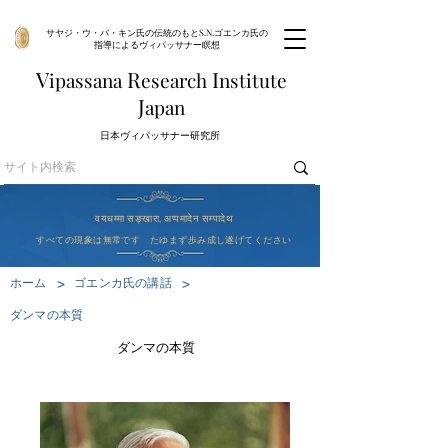
サヤジ・ウ・バ・キン氏の伝統のもとS.N.ゴエンカ氏の
指導によるヴィパッサナー瞑想
V
R
I
ipassana
esearch
nstitute
J
apan
​日本ヴィパッサナー研究所
वयधम्मा सङ्खारा, अप्पमादेन सम्पादेथ
すべての現象は無常です たゆまず歩み成し遂げてください
>
>
ホーム
ゴエンカ氏の講話
ダンマの本質
ダンマの本質