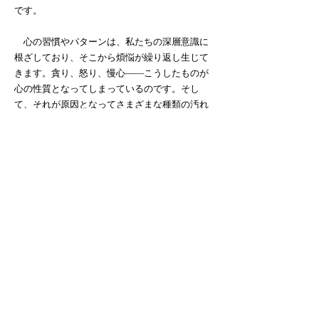
です。
心の習慣やパターンは、私たちの深層意識に
根ざしており、そこから煩悩が繰り返し生じて
きます。貪り、怒り、慢心――こうしたものが
心の性質となってしまっているのです。そし
て、それが原因となってさまざまな種類の汚れ
が生じ続けます。
ですから、心の表面的な浄化だけでは不十分
なのです。たとえ心を集中させ、ある程度表面
を清らかに保てたとしても、それだけでは深層
にある汚れの増殖を止めることはできません。
心の性質そのものを変える必要があります。
インドの古代の技法の中には、数多くの過去
世にわたって蓄積された汚れを根こそぎ取り除
く、科学的な方法がありました。この技法を純
粋な形で実践するならば、非常に大きな効果が
あり、即効性もあります。心の性質が変わり、